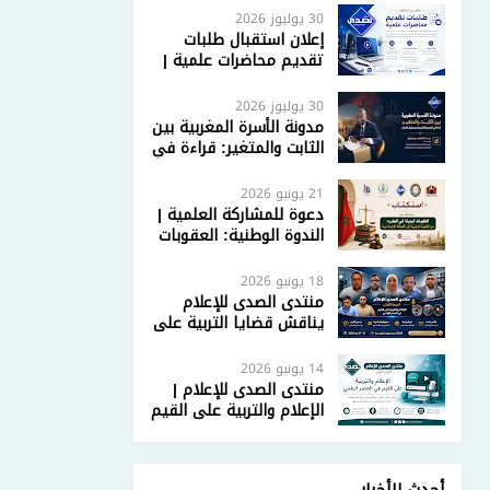
30 يوليوز 2026
إعلان استقبال طلبات
تقديم محاضرات علمية |
مركز الصدى للدراسات
والإعلام
30 يوليوز 2026
مدونة الأسرة المغربية بين
الثابت والمتغير: قراءة في
المرجعية الشرعية
ومستقبل الإصلاح
21 يونيو 2026
دعوة للمشاركة العلمية |
الندوة الوطنية: العقوبات
البديلة في المغرب: من
العقوبة الزجرية إلى
18 يونيو 2026
العدالة الإصلاحية
منتدى الصدى للإعلام
يناقش قضايا التربية على
القيم في العصر الرقمي
بمشاركة أكاديمية
14 يونيو 2026
وإعلامية واسعة
منتدى الصدى للإعلام |
الإعلام والتربية على القيم
في العصر الرقمي