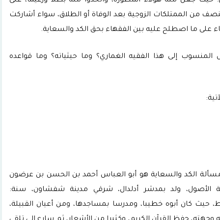
ي؛ حيث جعل منه هؤلاء أسطورة، واتخذوا منه بطلا وزعيما، على
النصف من الممتلكات الزوجية بعد الوفاة أو الطلاق، سواء أشاركت
اء على ما اصطلح عليه بين الفقهاء بحق الكد والسعاية.
المنسوب إلى هذا الفقيه الغماري؟ وما حيثياته؟ وما قواعده
تية:
 مسألة الكد والسعاية هو أبو العباس أحمد بن الحسن بن عرضون
ة الأصول، ولد بمدشر أدلدال، شرقي مدينة شفشاون، سنة:
تلنبوط، حيث كان أبوه خطيبا، ومدرسا بمساجدها، ومن أعيان القبيلة،
 وجهته، حفظ القرآن الكريم، وكثيرا من الأشعار، ثم سارع إلى تلقي