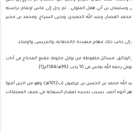
، وسليمان بن أبي هلال الملولي… ثم رحل إلى فاس لإتمام دراسته
 محمد القصار، وعبد الله الحميدي، ويحيى السراج، ومحمد بن مجبر
 جانب ذلك مهام متعددة؛ كالخطابة، والتدريس، والإفتاء.
م الوثائق، مسائل ملقوطة من نوازل مازونة، مقنع المحتاج في آداب
 بفاس في 10 رجب 992هـ/1584م[1].
وأنبه إلى أن للفقيه أحمد المذكور أخ يسمى: أبو عبد الله محمد بن الحسن بن عرضون (ت1012هـ)؛ وهو من الذين أفتوا
شتهر أخوه أحمد، بسبب تحديده لمقدار السعاية في نصف الممتلكات