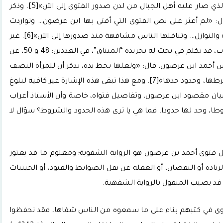
نص الفتوى، لكن نستند في تحليلها إلى العرف الذي صار عليه أهل الجبال من لدن صدور الفتوى إلى الآن»[5]. وذكر
ال: «لم أعثر على نص الفتوى التي أفتى بها ابن عرضون… وتواردت
الإشارات إليها بصفة عامة في بعض كتب الفقه والنوازل… وتناقلها الناس مشافهة منذ صدورها إلى الآن»[6]. غير
أن الدكتور عمر الجيدي ذكر بأن الأستاذ سعيد أعراب، قد تكلم في بحث له بجريدة “الميثاق”، في العددين: 48 و 50، عن
س أحمد ابن عرضون، قال: «ولعلها بخط يده، تذكر أن للمرأة النصف
في مال الزوج، إذا وقع طلاق، أو وفاة، بشروط شرطها، وحدود حدها»[7]. ومع هذا تبقى هذه الإشارة غير كافية لبلوغ
يان مقصود ابن عرضون، وتفاصيل فتواه، خاصة وأن الأستاذ أعراب
ا، وحد لها حدودا. فما هي يا ترى هذه الحدود والشروط؟ سؤال لا
ل فتوى أحمد بن عرضون هو الرواية الشفوية؛ ومعلوم ما قد يعتور
دة أو النقصان، أو الغفلة عن نقل الضوابط والقيود، أو الحيثيات
قد يصيب المنقول بالرواية الشفهية.
توى في كتبهم بناء على ما سمعوه من الناس شفاها، فقد تحفظوا