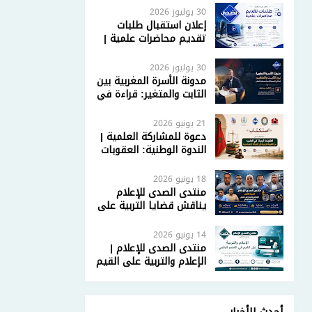
30 يوليوز 2026
إعلان استقبال طلبات
تقديم محاضرات علمية |
مركز الصدى للدراسات
والإعلام
30 يوليوز 2026
مدونة الأسرة المغربية بين
الثابت والمتغير: قراءة في
المرجعية الشرعية
ومستقبل الإصلاح
21 يونيو 2026
دعوة للمشاركة العلمية |
الندوة الوطنية: العقوبات
البديلة في المغرب: من
العقوبة الزجرية إلى
18 يونيو 2026
العدالة الإصلاحية
منتدى الصدى للإعلام
يناقش قضايا التربية على
القيم في العصر الرقمي
بمشاركة أكاديمية
14 يونيو 2026
وإعلامية واسعة
منتدى الصدى للإعلام |
الإعلام والتربية على القيم
في العصر الرقمي