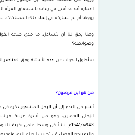
ورودا على الألسنة؛ الفقيه ابن عرضون الغمار
اعتباره أنه قد أفتى في زمانه باستحقاق المرأة 
زوجها أم لم تشاركه في إنماء تلك الممتلكات، بن
وهنا يحق لنا أن نتساءل: ما مدى صحة القول 
وضوابطه؟
سأحاول الجواب عن هذه الأسئلة وفق العناصر الآ
من هو ابن عرضون؟
أشير في البدء إلى أن الرجل المشهور ذكره في
الزجلي الغماري، وهو من أسرة عربية قرشي
948هـ/1541م. نشأ في وسط علمي بقرية 
وإليه يرجع الفضل في تحبيب العلم إليه، وتوجيهه