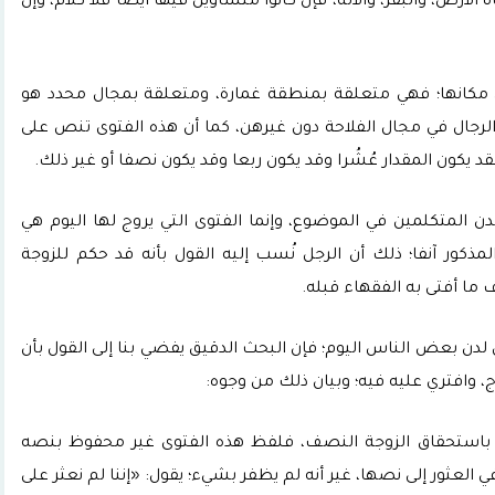
ة الأرض، والبقر، والآلة، فإن كانوا متساوين فيها أيضا فلا كلام، وإن
كانها؛ فهي متعلقة بمنطقة غمارة، ومتعلقة بمجال محدد هو
لرجال في مجال الفلاحة دون غيرهن، كما أن هذه الفتوى تنص على
د يكون المقدار عُشُرا وقد يكون ربعا وقد يكون نصفا أو غير ذلك.
ن المتكلمين في الموضوع، وإنما الفتوى التي يروج لها اليوم هي
كور آنفا؛ ذلك أن الرجل نُسب إليه القول بأنه قد حكم للزوجة
ا أفتى به الفقهاء قبله.
لدن بعض الناس اليوم؛ فإن البحث الدقيق يفضي بنا إلى القول بأن
، وافتري عليه فيه؛ وبيان ذلك من وجوه:
 باستحقاق الزوجة النصف، فلفظ هذه الفتوى غير محفوظ بنصه
العثور إلى نصها، غير أنه لم يظفر بشيء؛ يقول: «إننا لم نعثر على